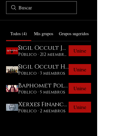
Todos (4)
Mis grupos
Grupos sugeridos
Sigil Occult Jewelry Group
Unirse
Público
·
212 miembros
Sigil Occult Horror
Unirse
Público
·
3 miembros
Baphomet Politics
Unirse
Público
·
5 miembros
Xerxes Financial
Unirse
Público
·
2 miembros