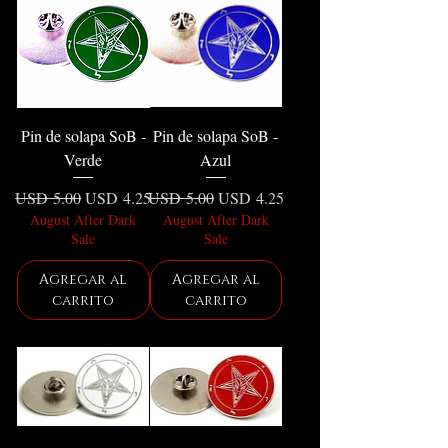
Pin de solapa SoB -
Pin de solapa SoB -
Verde
Azul
Precio
Precio de oferta
Precio
Precio de oferta
USD 5.00
USD 4.25
USD 5.00
USD 4.25
August After Dark
August After Dark
Sale
Sale
Agregar al
Agregar al
carrito
carrito