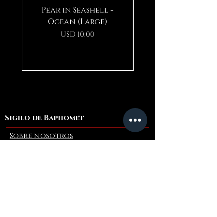
Pear in Seashell -
Ocean (Large)
Precio
USD 10.00
Sigilo de Baphomet
Sobre nosotros
Contáctenos
Blog
Refer a Friend