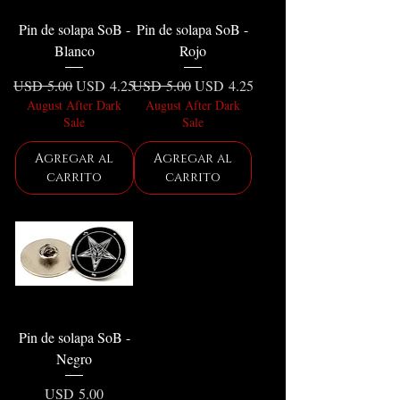
Pin de solapa SoB -
Pin de solapa SoB -
Blanco
Rojo
Precio
Precio de oferta
Precio
Precio de oferta
USD 5.00
USD 4.25
USD 5.00
USD 4.25
August After Dark
August After Dark
Sale
Sale
Agregar al
Agregar al
carrito
carrito
Pin de solapa SoB -
Negro
Precio
USD 5.00