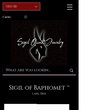
USD ($)
Carrito
Sigil of Baphomet ™
Lapel Pins