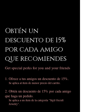
Obtén un
descuento de 15%
por cada amigo
que recomiendes
Get special perks for you and your friends
Ofrece a tus amigos un descuento de 15%.
Se aplica al ítem de menor precio del carrito.
Obtén un descuento de 15% por cada amigo
que haga un pedido.
Se aplica a un ítem de la categoría "Sigil Occult
Jewelry".