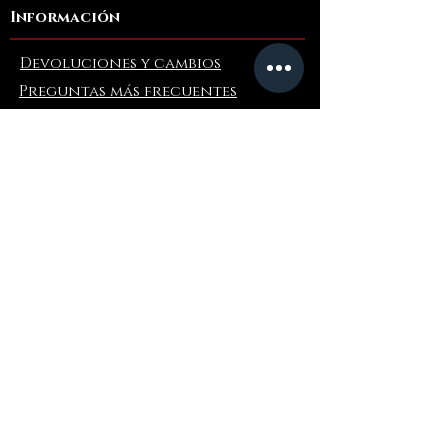
Información
Devoluciones y cambios
Preguntas más frecuentes
Collaborations
Terms and Conditions
Politica de envios
Privacy Policy
Donde comprar
Amazonas
Ebay
Venta al por mayor
PRE-ORDER