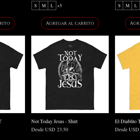
S
M
L
+5
S
M
L
rito
Agregar al carrito
Agr
T
Not Today Jesus - Shirt
El Diablito 
Precio de oferta
Precio de ofe
Desde
USD 23.50
Desde
USD 