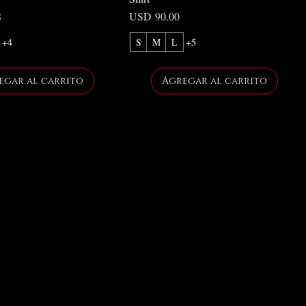
Precio
8
USD 90.00
+4
S
M
L
+5
egar al carrito
Agregar al carrito