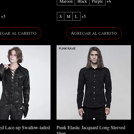
Maroon
Black
Purple
+6
+5
S
M
L
+5
egar al carrito
Agregar al carrito
ved Lace-up Swallow-tailed
Punk Elastic Jacquard Long Sleeved
Shirt