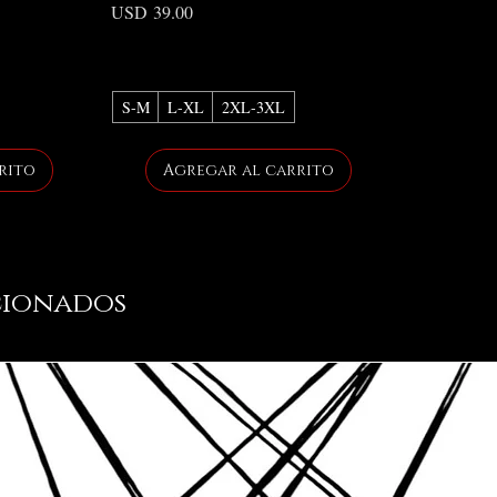
Precio
USD 39.00
S-M
L-XL
2XL-3XL
rito
Agregar al carrito
cionados