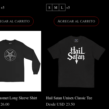
+5
S
M
L
+5
egar al carrito
Agregar al carrito
homet Long Sleeve Shirt
Hail Satan Unisex Classic Tee
rta
Precio de oferta
26.00
Desde
USD 23.50