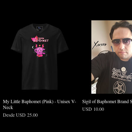
My Little Baphomet (Pink) - Unisex V-
Sigil of Baphomet Brand S
Neck
Precio
USD 10.00
Precio de oferta
Desde
USD 25.00