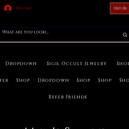
Iniciar sesión
USD ($)
Dropdown
Sigil Occult Jewelry
Sho
ifer
Shop
Dropdown
Shop
Shop
Sh
Refer Friends