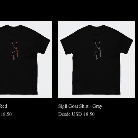
 Red
Sigil Goat Shirt - Gray
rta
Precio de oferta
18.50
Desde
USD 18.50