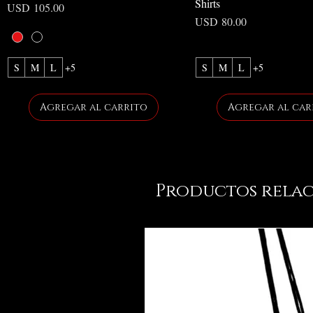
Shirts
Precio
USD 105.00
Precio
USD 80.00
S
M
L
+5
S
M
L
+5
Agregar al carrito
Agregar al car
Productos rela