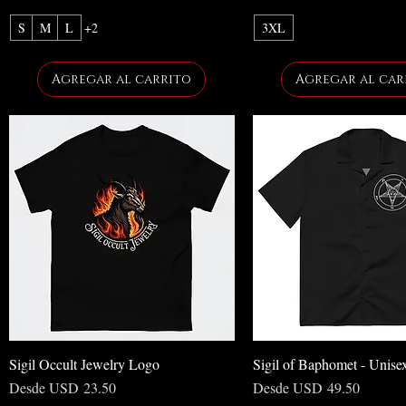
S
M
L
+2
3XL
Agregar al carrito
Agregar al car
Sigil Occult Jewelry Logo
Sigil of Baphomet - Unisex
Precio de oferta
Precio de oferta
Desde
USD 23.50
Desde
USD 49.50