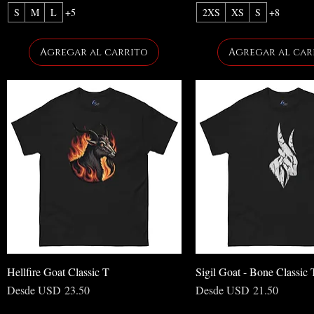
S
M
L
+5
2XS
XS
S
+8
Agregar al carrito
Agregar al car
Hellfire Goat Classic T
Sigil Goat - Bone Classic 
Precio de oferta
Precio de oferta
Desde
USD 23.50
Desde
USD 21.50