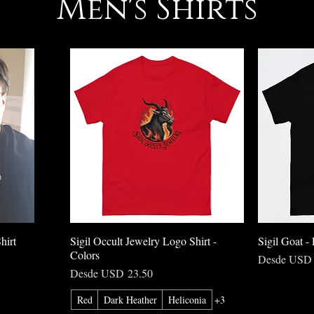
Men's Shirts
hirt
Sigil Occult Jewelry Logo Shirt -
Sigil Goat -
Colors
Precio de ofe
Desde
USD 
Precio de oferta
Desde
USD 23.50
Red
Dark Heather
Heliconia
+3