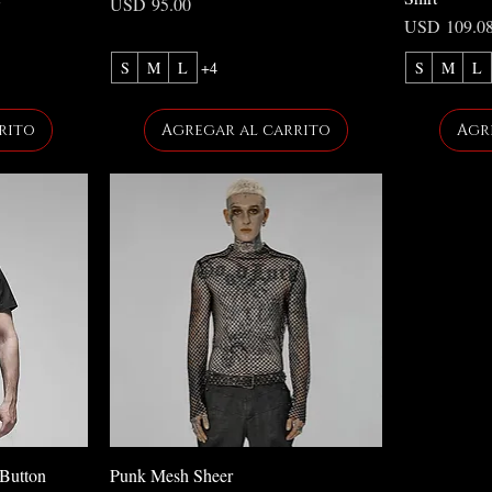
Precio
USD 95.00
Precio
USD 109.0
S
M
L
+4
S
M
L
rito
Agregar al carrito
Agr
 Button
Punk Mesh Sheer