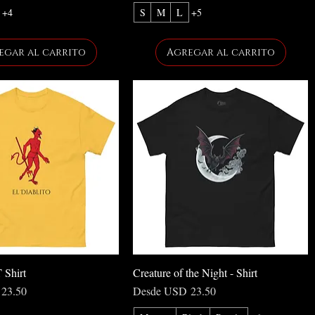
+4
S
M
L
+5
egar al carrito
Agregar al carrito
T Shirt
Creature of the Night - Shirt
rta
Precio de oferta
23.50
Desde
USD 23.50