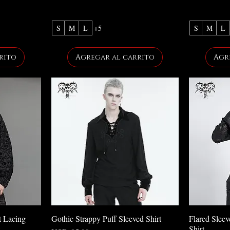
S
M
L
+5
S
M
L
rito
Agregar al carrito
Agr
t Lacing
Gothic Strappy Puff Sleeved Shirt
Flared Slee
Shirt