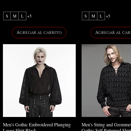
S
M
L
+5
S
M
L
+5
Agregar al carrito
Agregar al car
Men’s Gothic Embroidered Plunging
Men’s String and Gromme
Loose Shirt Black
Gothic Self Patterned Shirt