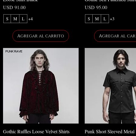
Precio
Precio
USD 91.00
USD 95.00
S
M
L
+4
S
M
L
+3
Agregar al carrito
Agregar al car
Gothic Ruffles Loose Velvet Shirts
Punk Short Sleeved Metal