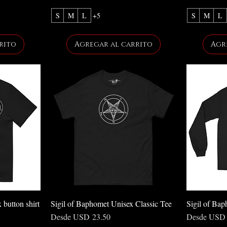
S
M
L
+5
S
M
L
rito
Agregar al carrito
Agr
 button shirt
Sigil of Baphomet Unisex Classic Tee
Sigil of Bap
Precio de oferta
Precio de ofe
Desde
USD 23.50
Desde
USD 