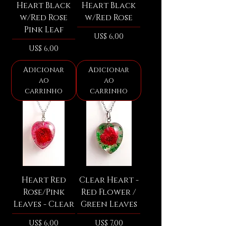
Heart Black
Heart Black
w/Red Rose
w/Red Rose
Pink Leaf
Preço
US$ 6,00
Preço
US$ 6,00
Adicionar
Adicionar
ao
ao
carrinho
carrinho
Heart Red
Clear Heart -
Rose/Pink
Red Flower /
Leaves - Clear
Green Leaves
Preço
Preço
US$ 6,00
US$ 7,00