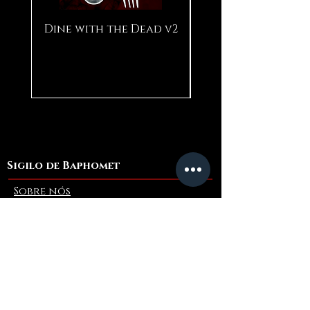
Dine with the Dead v2
Pear in Seashell
Sigilo de Baphomet
Sobre nós
Entre em contato conosco
Blogue
Refer a Friend
Informações