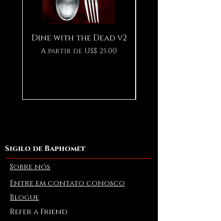
Dine with the Dead v2
Pear in Seashell
Preço promocional
A partir de
US$ 25,00
Sigilo de Baphomet
Sobre nós
Entre em contato conosco
Blogue
Refer a Friend