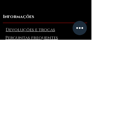
Informações
Devoluções e trocas
Perguntas frequentes
Collaborations
Terms and Conditions
Política de envio
Privacy Policy
Onde comprar
Amazonas
Ebay
Atacado
PRE-ORDER