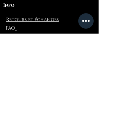
Info
Retours et échanges
FAQ
Collaborations
Terms and Conditions
Politique d'expédition
Privacy Policy
Où acheter
Amazone
eBay
De gros
PRE-ORDER