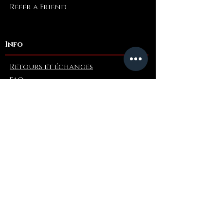
Refer a Friend
Info
Retours et échanges
FAQ
Collaborations
Terms and Conditions
Politique d'expédition
Privacy Policy
Où acheter
Amazone
eBay
De gros