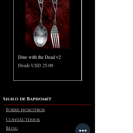
Dine with the Dead v2
Pear in Seashell - Ocean
(Large)
Precio de oferta
Desde
USD 25.00
Precio
USD 10.00
Sigilo de Baphomet
Sobre nosotros
Contáctenos
Blog