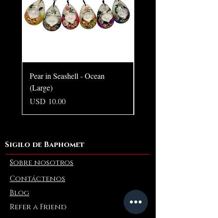
Pear in Seashell - Ocean
Pear in Seashell Pendant
(Large)
Precio
USD 10.00
Precio
USD 10.00
Sigilo de Baphomet
Sobre nosotros
Contáctenos
Blog
Refer a Friend