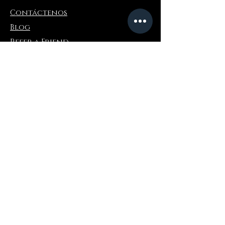
Contáctenos
Blog
Refer a Friend
Información
Devoluciones y cambios
Preguntas más frecuentes
Collaborations
Terms and Conditions
Politica de envios
Privacy Policy
Donde comprar