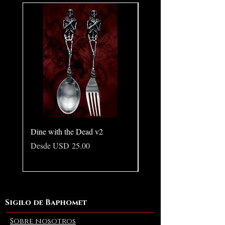
Dine with the Dead v2
Pear in Seashell - Ocean
(Large)
Precio de oferta
Desde
USD 25.00
Precio
USD 10.00
Sigilo de Baphomet
Sobre nosotros