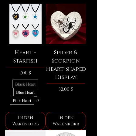
Heart -
Spider &
Starfish
Scorpion
Heart-Shaped
Preis
7,00 $
Display
Black Heart
Preis
32,00 $
Blue Heart
Pink Heart
+3
In den
In den
Warenkorb
Warenkorb