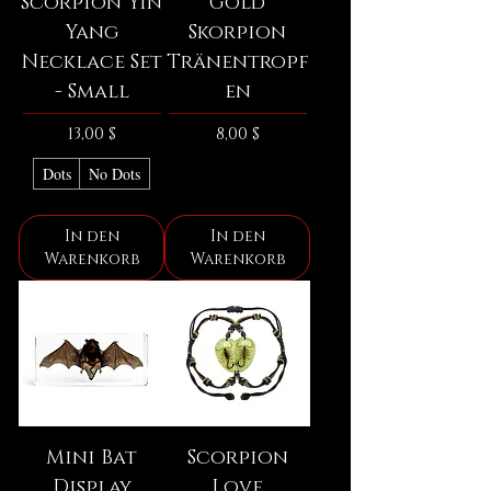
Scorpion Yin
Gold
Yang
Skorpion
Necklace Set
Tränentropf
- Small
en
Preis
Preis
13,00 $
8,00 $
Dots
No Dots
In den
In den
Warenkorb
Warenkorb
Mini Bat
Scorpion
Display
Love