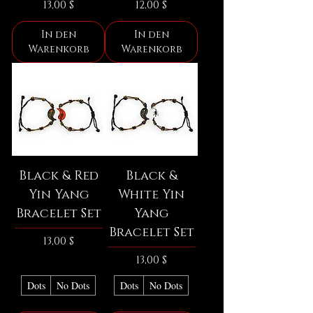
Preis
Preis
13,00 $
12,00 $
In den
In den
Warenkorb
Warenkorb
Black & Red
Black &
Yin Yang
White Yin
Bracelet Set
Yang
Bracelet Set
Preis
13,00 $
Preis
13,00 $
Dots
No Dots
Dots
No Dots