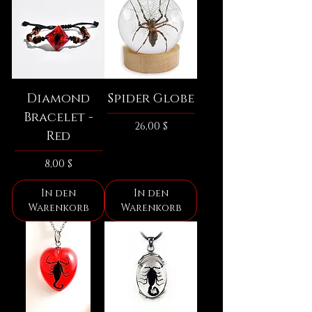
Diamond
Spider Globe
Bracelet -
Preis
26,00 $
Red
Preis
8,00 $
In den
In den
Warenkorb
Warenkorb