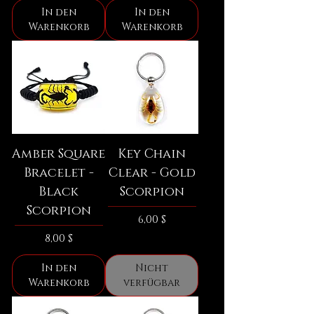
In den
In den
Warenkorb
Warenkorb
Amber Square
Key Chain
Bracelet -
Clear - Gold
Black
Scorpion
Scorpion
Preis
6,00 $
Preis
8,00 $
In den
Nicht
Warenkorb
verfügbar