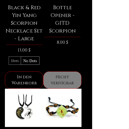
Black & Red
Bottle
Yin Yang
Opener -
Scorpion
GITD
Necklace Set
Scorpion
- Large
Preis
8,00 $
Preis
13,00 $
Dots
No Dots
In den
Nicht
Warenkorb
verfügbar