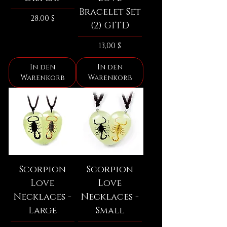
Bracelet Set
Preis
28,00 $
(2) GITD
Preis
13,00 $
In den
In den
Warenkorb
Warenkorb
Scorpion
Scorpion
Love
Love
Necklaces -
Necklaces -
Large
Small