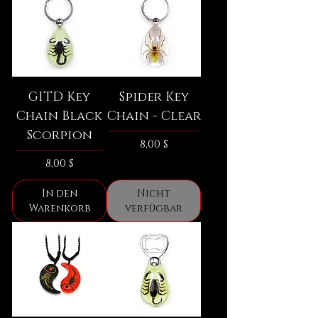
GITD Key
Spider Key
Chain Black
Chain - Clear
Scorpion
Preis
8,00 $
Preis
8,00 $
In den
Nicht
Warenkorb
verfügbar