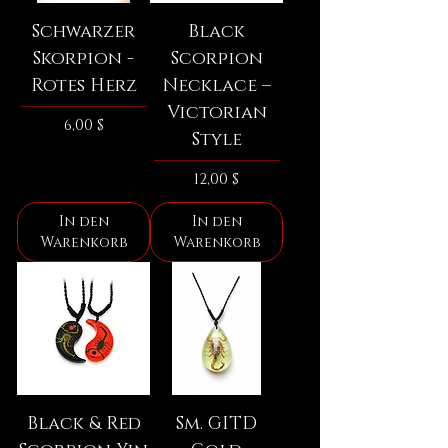
Schwarzer
Black
Skorpion -
Scorpion
Rotes Herz
Necklace –
Victorian
Preis
6,00 $
Style
Preis
12,00 $
In den
In den
Warenkorb
Warenkorb
Black & Red
Sm. GITD