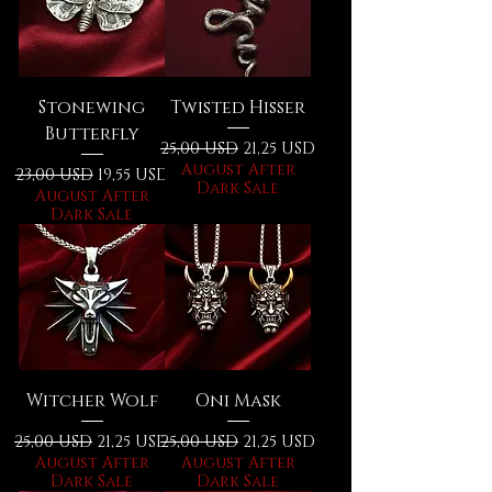
Stonewing
Twisted Hisser
Butterfly
Prezzo regolare
Prezzo scontato
25,00 USD
21,25 USD
August After
Prezzo regolare
Prezzo scontato
23,00 USD
19,55 USD
Dark Sale
August After
Dark Sale
Witcher Wolf
Oni Mask
Prezzo regolare
Prezzo scontato
Prezzo regolare
Prezzo scontato
25,00 USD
21,25 USD
25,00 USD
21,25 USD
August After
August After
Dark Sale
Dark Sale