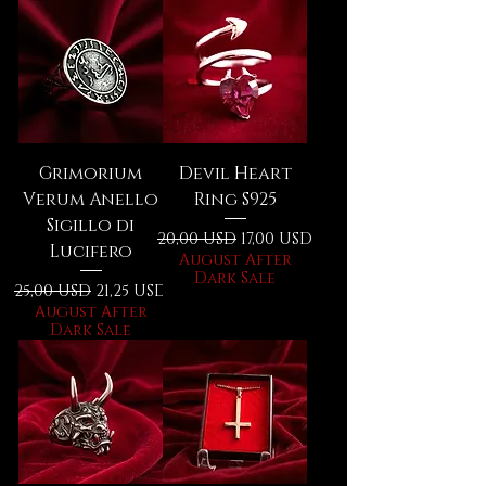
Grimorium
Devil Heart
Verum Anello
Ring S925
Sigillo di
Prezzo regolare
Prezzo scontato
20,00 USD
17,00 USD
Lucifero
August After
Dark Sale
Prezzo regolare
Prezzo scontato
25,00 USD
21,25 USD
August After
Dark Sale