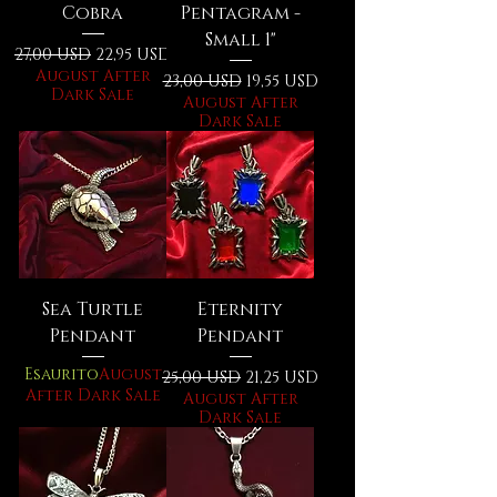
Cobra
Pentagram -
Small 1"
Prezzo regolare
Prezzo scontato
27,00 USD
22,95 USD
August After
Prezzo regolare
Prezzo scontato
23,00 USD
19,55 USD
Dark Sale
August After
Dark Sale
Sea Turtle
Eternity
Pendant
Pendant
Esaurito
August
Prezzo regolare
Prezzo scontato
25,00 USD
21,25 USD
After Dark Sale
August After
Dark Sale