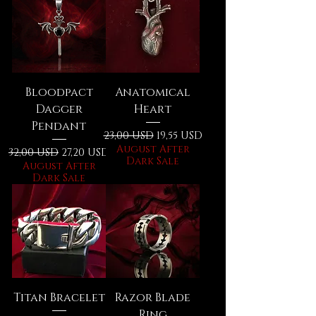
Bloodpact
Anatomical
Dagger
Heart
Pendant
Prezzo regolare
Prezzo scontato
23,00 USD
19,55 USD
August After
Prezzo regolare
Prezzo scontato
32,00 USD
27,20 USD
Dark Sale
August After
Dark Sale
Titan Bracelet
Razor Blade
Ring