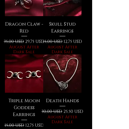
Dragon Claw -
Skull Stud
Red
Earrings
Prezzo regolare
Prezzo scontato
Prezzo regolare
Prezzo scontato
35,00 USD
29,75 USD
15,00 USD
12,75 USD
August After
August After
Dark Sale
Dark Sale
Triple Moon
Death Hands
Goddess
Prezzo regolare
Prezzo scontato
30,00 USD
25,50 USD
Earrings
August After
Dark Sale
Prezzo regolare
Prezzo scontato
15,00 USD
12,75 USD