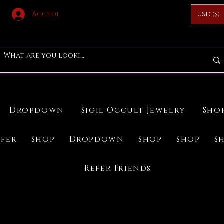
Accedi
USD ($)
Dropdown
Sigil Occult Jewelry
Sho
ifer
Shop
Dropdown
Shop
Shop
S
Refer Friends