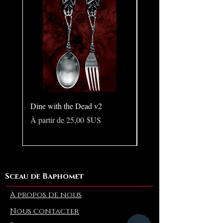
Dine with the Dead v2
Pear in Seashell - Ocean
(Large)
Prix promotionnel
À partir de
25,00 $US
Prix
10,00 $US
Sceau de Baphomet
À propos de nous
Nous contacter