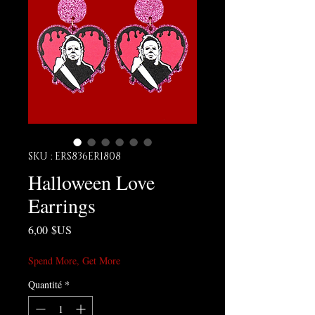
SKU : ERS836ER1808
Halloween Love
Earrings
Prix
6,00 $US
Spend More, Get More
Quantité
*