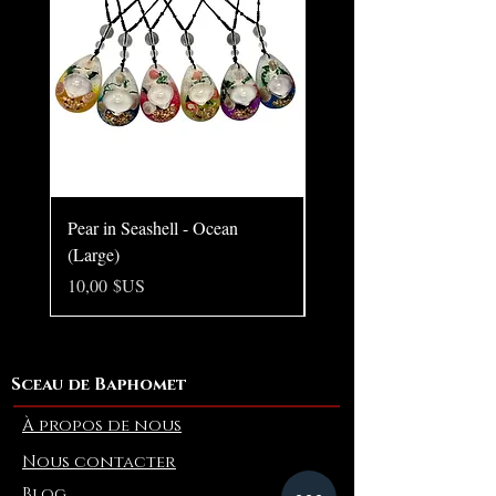
Pear in Seashell - Ocean
Pear in Seashell Pendant
(Large)
Prix
10,00 $US
Prix
10,00 $US
Sceau de Baphomet
À propos de nous
Nous contacter
Blog