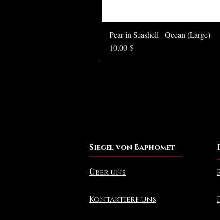
Pear in Seashell - Ocean (Large)
Preis
10,00 $
Siegel von Baphomet
Über uns
Kontaktiere uns