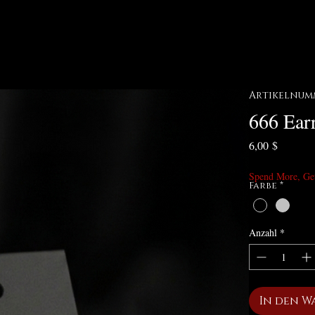
Artikelnumm
666 Ear
Preis
6,00 $
Spend More, Ge
Farbe
*
Anzahl
*
In den W