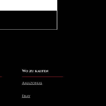
Pear in Seashell Pendant
Preis
10,00 $
Wo zu kaufen
Amazonas
Ebay