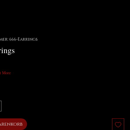
er: 666-Earrings
rings
t More
arenkorb