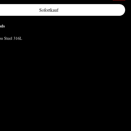
Sofortkauf
uds
ess Steel 316L
7mm