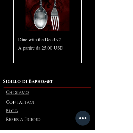
Dine with the Dead v2
Pear in Seashell - Ocean
(Large)
Prezzo scontato
A partire da
25,00 USD
Prezzo
10,00 USD
Sigillo di Baphomet
Chi siamo
Contattaci
Blog
Refer a Friend