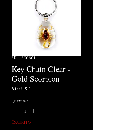
SKU: SK0801
Key Chain Clear -
Gold Scorpion
Prezzo
6,00 USD
Quantità
*
Esaurito