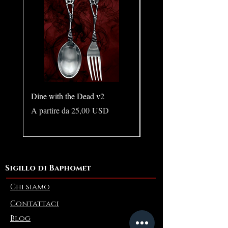
Dine with the Dead v2
Pear in Seashell - Ocean
(Large)
Prezzo scontato
A partire da
25,00 USD
Prezzo
10,00 USD
Sigillo di Baphomet
Chi siamo
Contattaci
Blog