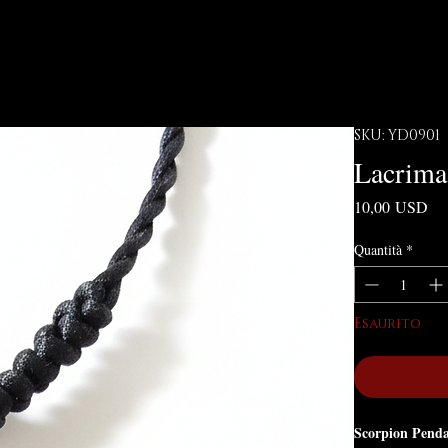
SKU: YD0901
Lacrima
Pr
10,00 USD
Quantità
*
Esaurito
Scorpion Penda