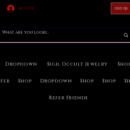
Accedi
USD ($)
Dropdown
Sigil Occult Jewelry
Sho
ifer
Shop
Dropdown
Shop
Shop
S
Refer Friends