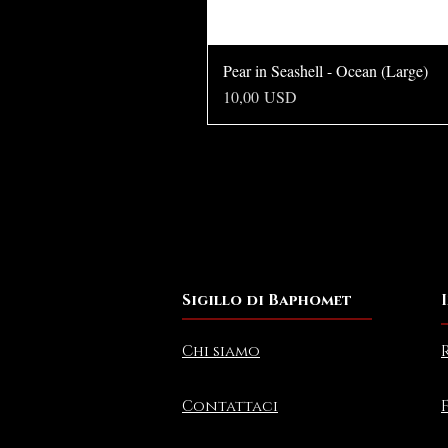
Pear in Seashell - Ocean (Large)
Prezzo
10,00 USD
Sigillo di Baphomet
Chi siamo
Contattaci